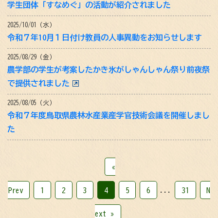
学生団体「すなめぐ」の活動が紹介されました
2025/10/01（水）
令和７年10月１日付け教員の人事異動をお知らせします
2025/08/29（金）
農学部の学生が考案したかき氷がしゃんしゃん祭り前夜祭
で提供されました
2025/08/05（火）
令和７年度鳥取県農林水産業産学官技術会議を開催しまし
た
«
Prev
1
2
3
4
5
6
...
31
N
ext »